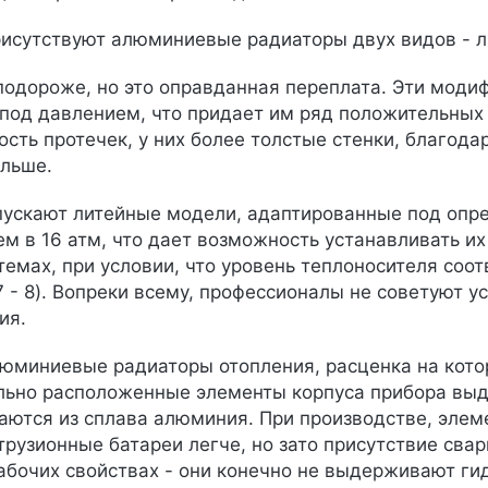
исутствуют алюминиевые радиаторы двух видов - л
подороже, но это оправданная переплата. Эти моди
 под давлением, что придает им ряд положительных 
сть протечек, у них более толстые стенки, благод
ольше.
ускают литейные модели, адаптированные под опрес
м в 16 атм, что дает возможность устанавливать их 
темах, при условии, что уровень теплоносителя соо
7 - 8). Вопреки всему, профессионалы не советуют у
ия.
юминиевые радиаторы отопления, расценка на кото
льно расположенные элементы корпуса прибора выд
аются из сплава алюминия. При производстве, элем
трузионные батареи легче, но зато присутствие сва
абочих свойствах - они конечно не выдерживают ги