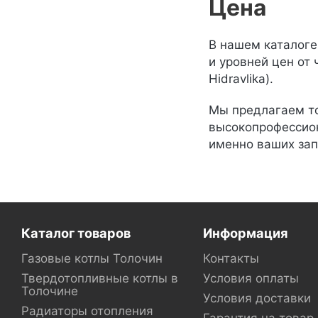
Цена
В нашем каталоге
и уровней цен от 
Hidravlika).
Мы предлагаем то
высокопрофессион
именно ваших зап
Каталог товаров
Информация
Газовые котлы Толочин
Контакты
Твердотопливные котлы в
Условия оплаты
Толочине
Условия доставки
Радиаторы отопления