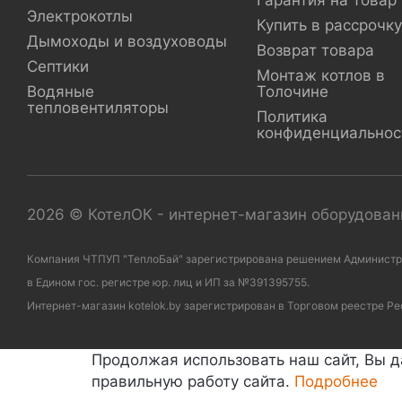
Гарантия на товар
Электрокотлы
Купить в рассрочку
Дымоходы и воздуховоды
Возврат товара
Септики
Монтаж котлов в
Водяные
Толочине
тепловентиляторы
Политика
конфиденциальнос
2026 © КотелОК - интернет-магазин оборудовани
Компания ЧТПУП "ТеплоБай" зарегистрирована решением Администраци
в Едином гос. регистре юр. лиц и ИП за №391395755.
Интернет-магазин kotelok.by зарегистрирован в Торговом реестре Ре
Продолжая использовать наш сайт, Вы д
правильную работу сайта.
Подробнее