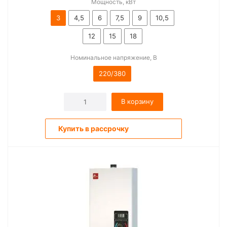
Мощность, кВт
3
4,5
6
7,5
9
10,5
12
15
18
Номинальное напряжение, В
220/380
В корзину
Купить в рассрочку